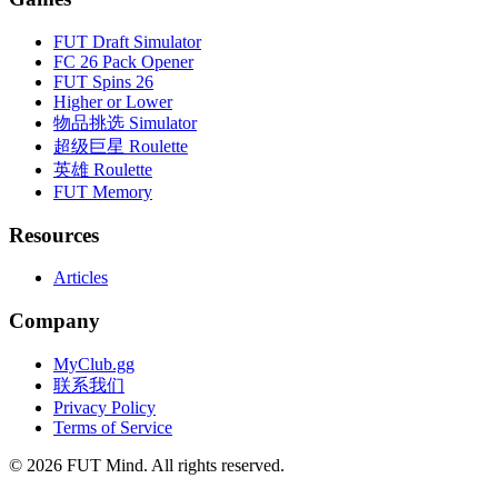
FUT Draft Simulator
FC 26 Pack Opener
FUT Spins 26
Higher or Lower
物品挑选 Simulator
超级巨星 Roulette
英雄 Roulette
FUT Memory
Resources
Articles
Company
MyClub.gg
联系我们
Privacy Policy
Terms of Service
©
2026
FUT Mind. All rights reserved.