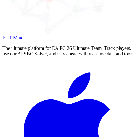
FUT Mind
The ultimate platform for EA FC
26
Ultimate Team. Track players,
use our AI SBC Solver, and stay ahead with real-time data and tools.