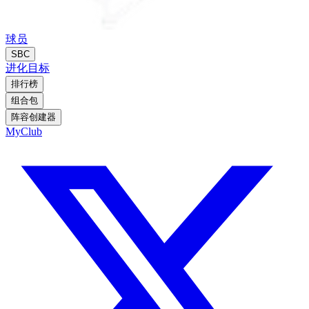
球员
SBC
进化
目标
排行榜
组合包
阵容创建器
MyClub