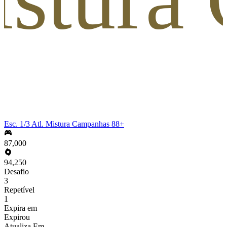
Esc. 1/3 Atl. Mistura Campanhas 88+
87,000
94,250
Desafio
3
Repetível
1
Expira em
Expirou
Atualiza Em