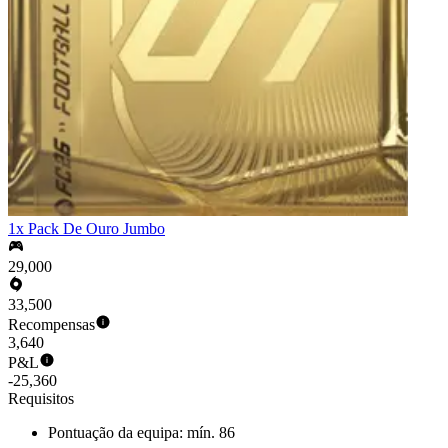
1x Pack De Ouro Jumbo
29,000
33,500
Recompensas
3,640
P&L
-25,360
Requisitos
Pontuação da equipa: mín. 86