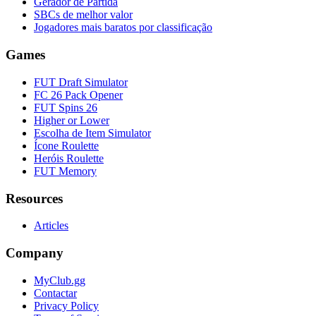
Gerador de Partida
SBCs de melhor valor
Jogadores mais baratos por classificação
Games
FUT Draft Simulator
FC 26 Pack Opener
FUT Spins 26
Higher or Lower
Escolha de Item Simulator
Ícone Roulette
Heróis Roulette
FUT Memory
Resources
Articles
Company
MyClub.gg
Contactar
Privacy Policy