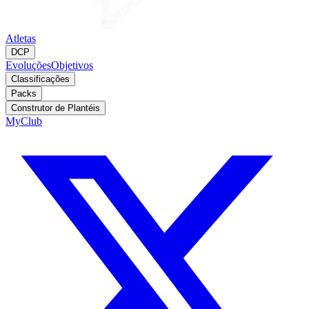
Atletas
DCP
Evoluções
Objetivos
Classificações
Packs
Construtor de Plantéis
MyClub