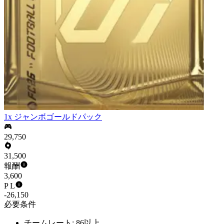
1x ジャンボゴールドパック
29,750
31,500
報酬
3,600
P L
-26,150
必要条件
チームレート: 86以上