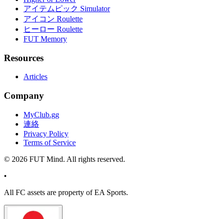
アイテムピック Simulator
アイコン Roulette
ヒーロー Roulette
FUT Memory
Resources
Articles
Company
MyClub.gg
連絡
Privacy Policy
Terms of Service
©
2026
FUT Mind. All rights reserved.
•
All
FC
assets are property of EA Sports.