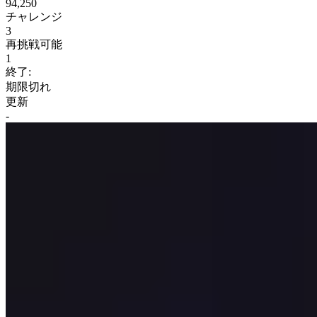
94,250
チャレンジ
3
再挑戦可能
1
終了:
期限切れ
更新
-