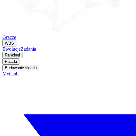
Gracze
WBS
Ewolucje
Zadania
Rankingi
Paczki
Budowanie składu
MyClub