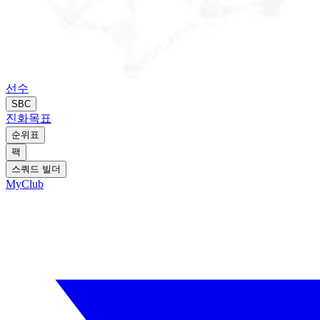
선수
SBC
진화
목표
순위표
팩
스쿼드 빌더
MyClub