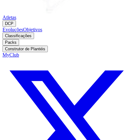
Atletas
DCP
Evoluções
Objetivos
Classificações
Packs
Construtor de Plantéis
MyClub