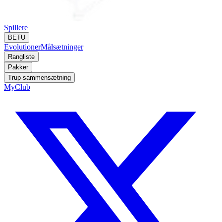
Spillere
BETU
Evolutioner
Målsætninger
Rangliste
Pakker
Trup-sammensætning
MyClub