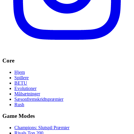
Core
Hjem
Spillere
BETU
Evolutioner
Målsætninger
Sæsonfremskridtspræmier
Rush
Game Modes
Champions: Slutspil Præmier
Rivals Top 200