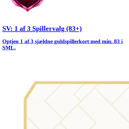
SV: 1 af 3 Spillervalg (83+)
Optjen 1 af 3 sjældne guldspillerkort med min. 83 i
SML.