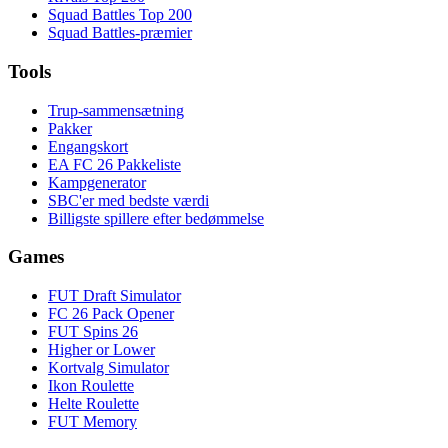
Squad Battles Top 200
Squad Battles-præmier
Tools
Trup-sammensætning
Pakker
Engangskort
EA FC 26 Pakkeliste
Kampgenerator
SBC'er med bedste værdi
Billigste spillere efter bedømmelse
Games
FUT Draft Simulator
FC 26 Pack Opener
FUT Spins 26
Higher or Lower
Kortvalg Simulator
Ikon Roulette
Helte Roulette
FUT Memory