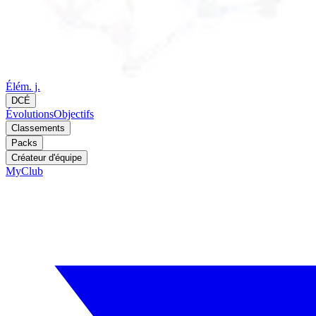
Élém. j.
DCÉ
Évolutions
Objectifs
Classements
Packs
Créateur d'équipe
MyClub