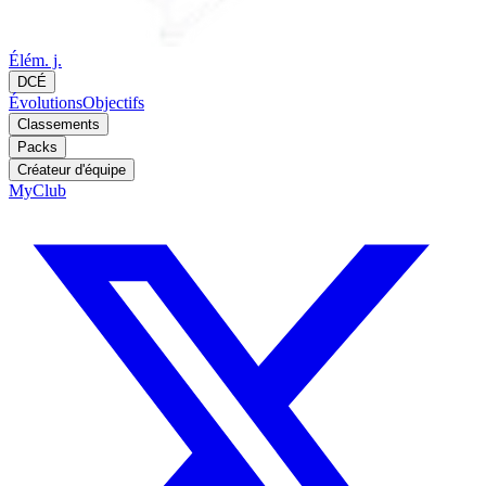
Élém. j.
DCÉ
Évolutions
Objectifs
Classements
Packs
Créateur d'équipe
MyClub