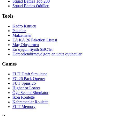
Squad Battles Top 200
Squad Battles Ödülleri
Tools
Kadro Kurucu
Paketler
Malzemeler
EA KA 26 Paketleri Listesi
Maç Oluşturucu
En uygun fiyatlı SBC'ler
Derecelendirmeye göre en ucuz oyuncular
Games
FUT Draft Simulator
FC 26 Pack Opener
FUT Spins 26
Higher or Lower
Öge Seçimi Simulator
İkon Roulette
Kahramanlar Roulette
FUT Memory