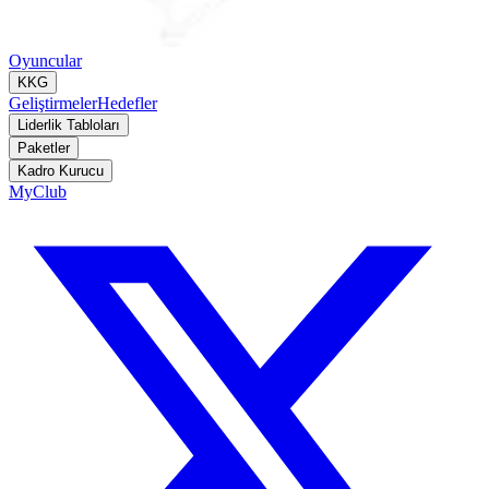
Oyuncular
KKG
Geliştirmeler
Hedefler
Liderlik Tabloları
Paketler
Kadro Kurucu
MyClub