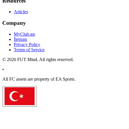
Resources
Articles
Company
MyClub.gg
İletişim
Privacy Policy
Terms of Service
©
2026
FUT Mind. All rights reserved.
•
All
FC
assets are property of EA Sports.