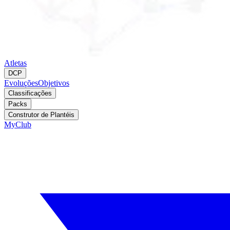
Atletas
DCP
Evoluções
Objetivos
Classificações
Packs
Construtor de Plantéis
MyClub