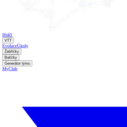
Hráči
VTT
Evoluce
Úkoly
Žebříčky
Balíčky
Generátor týmu
MyClub