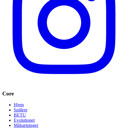
Core
Hjem
Spillere
BETU
Evolutioner
Målsætninger