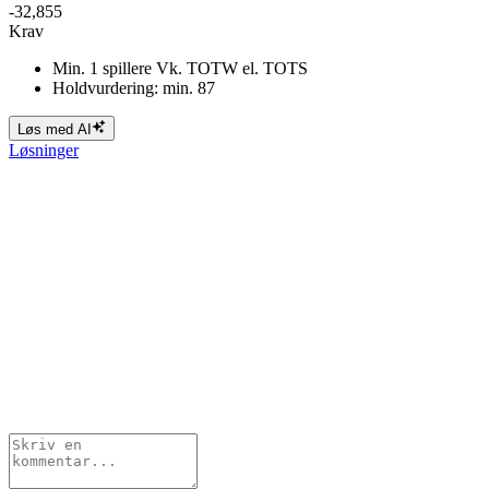
-32,855
Krav
Min. 1 spillere Vk. TOTW el. TOTS
Holdvurdering: min. 87
Løs med AI
Løsninger