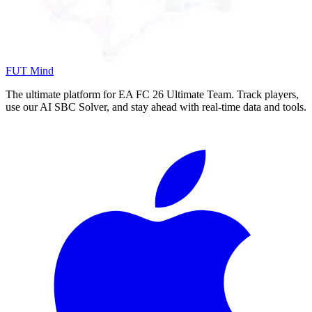
FUT Mind
The ultimate platform for EA FC
26
Ultimate Team. Track players,
use our AI SBC Solver, and stay ahead with real-time data and tools.