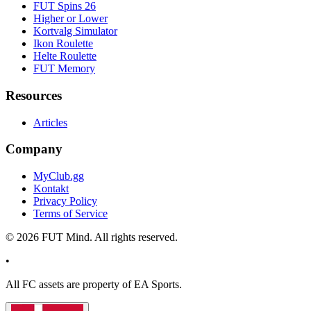
FUT Spins 26
Higher or Lower
Kortvalg Simulator
Ikon Roulette
Helte Roulette
FUT Memory
Resources
Articles
Company
MyClub.gg
Kontakt
Privacy Policy
Terms of Service
©
2026
FUT Mind. All rights reserved.
•
All
FC
assets are property of EA Sports.