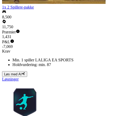
1x 2 Spillere-pakke
8,500
11,750
Præmier
1,431
P&L
-7,069
Krav
Min. 1 spiller LALIGA EA SPORTS
Holdvurdering: min. 87
Løs med AI
Løsninger