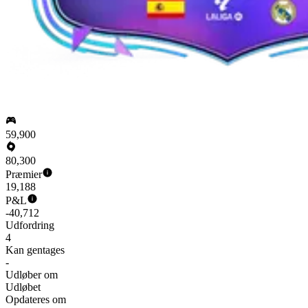
59,900
80,300
Præmier
19,188
P&L
-40,712
Udfordring
4
Kan gentages
-
Udløber om
Udløbet
Opdateres om