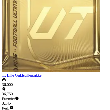
1x Lille Guldspillerpakke
36,000
36,750
Præmier
3,145
P&L