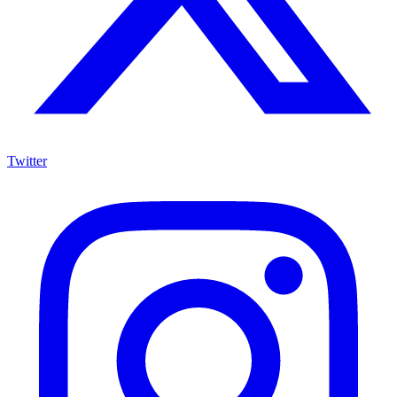
Twitter