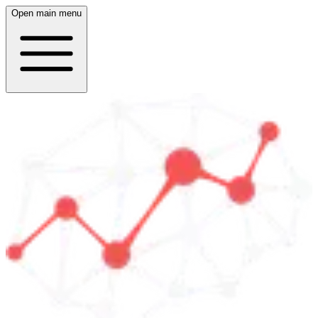
Open main menu