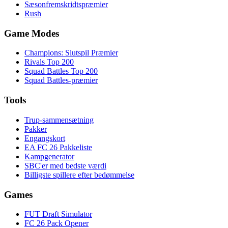
Sæsonfremskridtspræmier
Rush
Game Modes
Champions: Slutspil Præmier
Rivals Top 200
Squad Battles Top 200
Squad Battles-præmier
Tools
Trup-sammensætning
Pakker
Engangskort
EA FC 26 Pakkeliste
Kampgenerator
SBC'er med bedste værdi
Billigste spillere efter bedømmelse
Games
FUT Draft Simulator
FC 26 Pack Opener