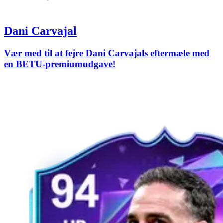
Dani Carvajal
Vær med til at fejre Dani Carvajals eftermæle med
en BETU-premiumudgave!