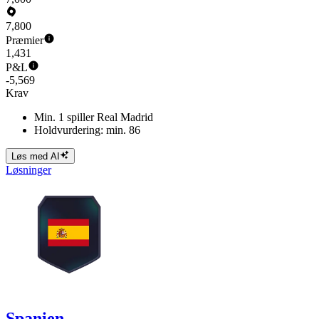
7,800
Præmier
1,431
P&L
-5,569
Krav
Min. 1 spiller Real Madrid
Holdvurdering: min. 86
Løs med AI
Løsninger
Spanien