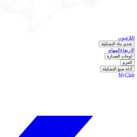
اللاعبون
تحدي بناء التشكيلة
الارتقاء
المهام
لوحات الصدارة
الحزم
أداة صنع التشكيلة
MyClub