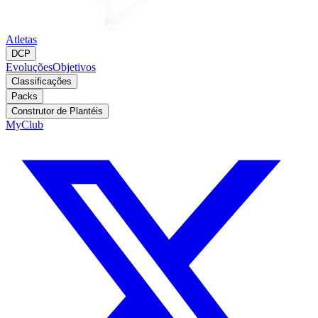
Atletas
DCP
Evoluções
Objetivos
Classificações
Packs
Construtor de Plantéis
MyClub