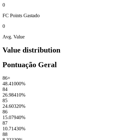
0
FC Points
Gastado
0
Avg. Value
Value distribution
Pontuação Geral
86+
48.41000
%
84
26.98410
%
85
24.60320
%
86
15.07940
%
87
10.71430
%
88
8.33330
%