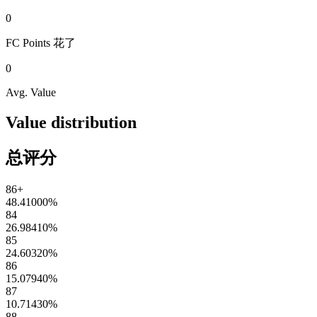
0
FC Points
花了
0
Avg. Value
Value distribution
总评分
86+
48.41000
%
84
26.98410
%
85
24.60320
%
86
15.07940
%
87
10.71430
%
88