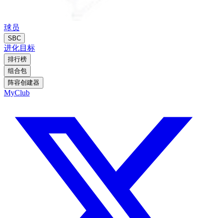
球员
SBC
进化
目标
排行榜
组合包
阵容创建器
MyClub