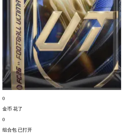
0
金币
花了
0
组合包
已打开