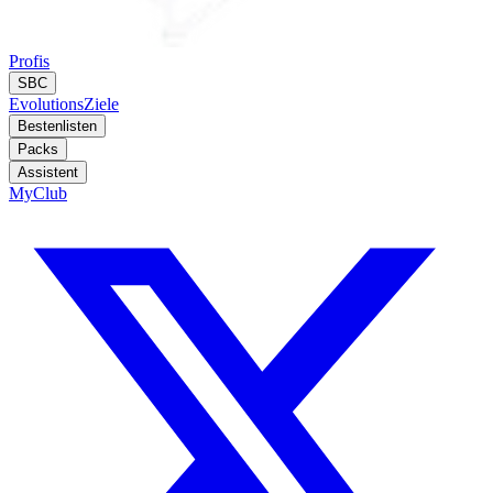
Profis
SBC
Evolutions
Ziele
Bestenlisten
Packs
Assistent
MyClub