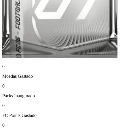
0
Moedas
Gastado
0
Packs
Inaugurado
0
FC Points
Gastado
0