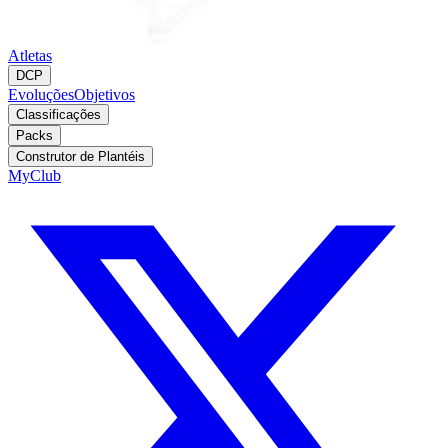
Atletas
DCP
Evoluções
Objetivos
Classificações
Packs
Construtor de Plantéis
MyClub