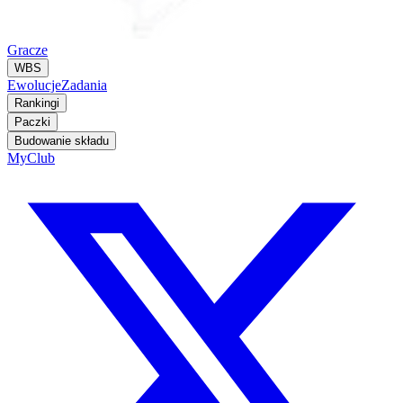
Gracze
WBS
Ewolucje
Zadania
Rankingi
Paczki
Budowanie składu
MyClub