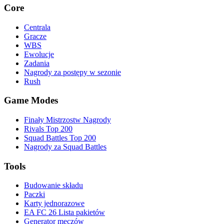
Core
Centrala
Gracze
WBS
Ewolucje
Zadania
Nagrody za postępy w sezonie
Rush
Game Modes
Finały Mistrzostw Nagrody
Rivals Top 200
Squad Battles Top 200
Nagrody za Squad Battles
Tools
Budowanie składu
Paczki
Karty jednorazowe
EA FC 26 Lista pakietów
Generator meczów