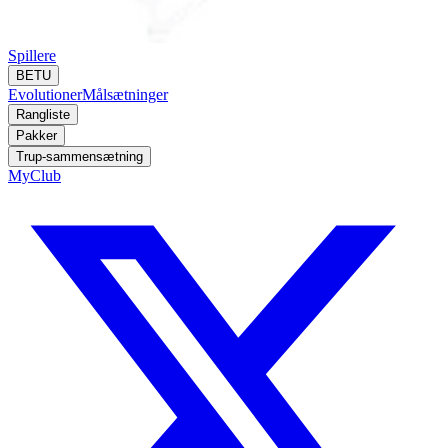
Spillere
BETU
Evolutioner
Målsætninger
Rangliste
Pakker
Trup-sammensætning
MyClub