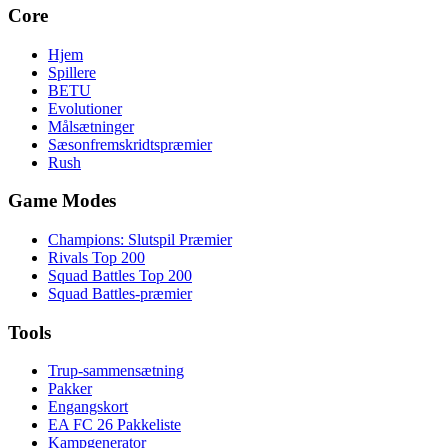
Core
Hjem
Spillere
BETU
Evolutioner
Målsætninger
Sæsonfremskridtspræmier
Rush
Game Modes
Champions: Slutspil Præmier
Rivals Top 200
Squad Battles Top 200
Squad Battles-præmier
Tools
Trup-sammensætning
Pakker
Engangskort
EA FC 26 Pakkeliste
Kampgenerator