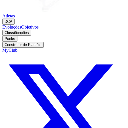
Atletas
DCP
Evoluções
Objetivos
Classificações
Packs
Construtor de Plantéis
MyClub