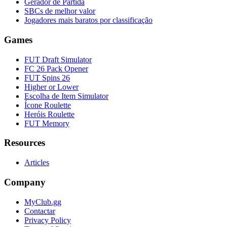
Gerador de Partida
SBCs de melhor valor
Jogadores mais baratos por classificação
Games
FUT Draft Simulator
FC 26 Pack Opener
FUT Spins 26
Higher or Lower
Escolha de Item Simulator
Ícone Roulette
Heróis Roulette
FUT Memory
Resources
Articles
Company
MyClub.gg
Contactar
Privacy Policy