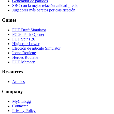
Generador de partidos
SBC con la mejor relación calidad-precio
Jugadores más baratos por clasificación
Games
FUT Draft Simulator
FC 26 Pack Opener
FUT Spins 26
Higher or Lower
Elección de artículo Simulator
Icono Roulette
Héroes Roulette
FUT Memory
Resources
Articles
Company
MyClub.gg
Contactar
Privacy Policy