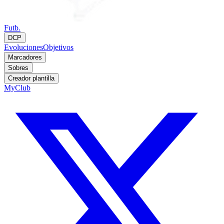
Futb.
DCP
Evoluciones
Objetivos
Marcadores
Sobres
Creador plantilla
MyClub