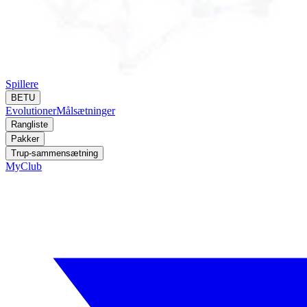
Spillere
BETU
Evolutioner
Målsætninger
Rangliste
Pakker
Trup-sammensætning
MyClub