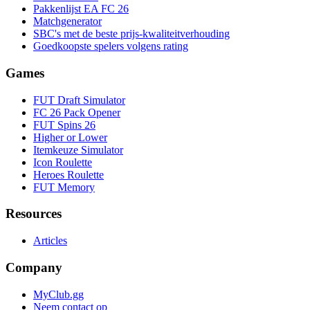
Pakkenlijst EA FC 26
Matchgenerator
SBC's met de beste prijs-kwaliteitverhouding
Goedkoopste spelers volgens rating
Games
FUT Draft Simulator
FC 26 Pack Opener
FUT Spins 26
Higher or Lower
Itemkeuze Simulator
Icon Roulette
Heroes Roulette
FUT Memory
Resources
Articles
Company
MyClub.gg
Neem contact op