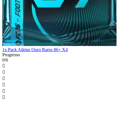
1x Pack Atletas Ouro Raros 86+ X4
Progresso
0/6





