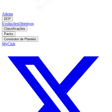
Atletas
DCP
Evoluções
Objetivos
Classificações
Packs
Construtor de Plantéis
MyClub