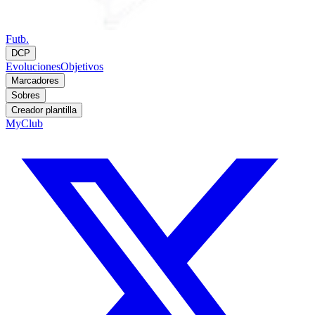
Futb.
DCP
Evoluciones
Objetivos
Marcadores
Sobres
Creador plantilla
MyClub