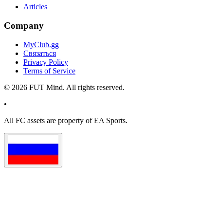
Articles
Company
MyClub.gg
Связаться
Privacy Policy
Terms of Service
©
2026
FUT Mind. All rights reserved.
•
All
FC
assets are property of EA Sports.