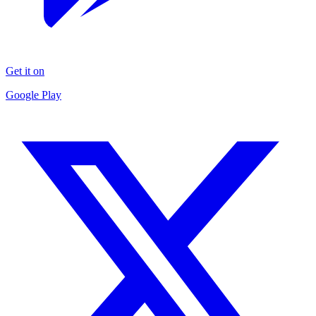
Get it on
Google Play