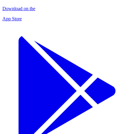
Download on the
App Store