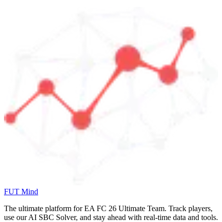
FUT Mind
The ultimate platform for EA FC
26
Ultimate Team. Track players,
use our AI SBC Solver, and stay ahead with real-time data and tools.