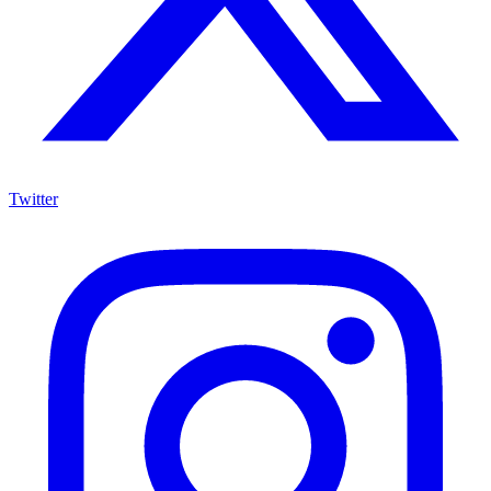
Twitter