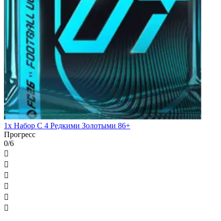
1x Набор С 4 Редкими Золотыми 86+
Прогресс
0/6





