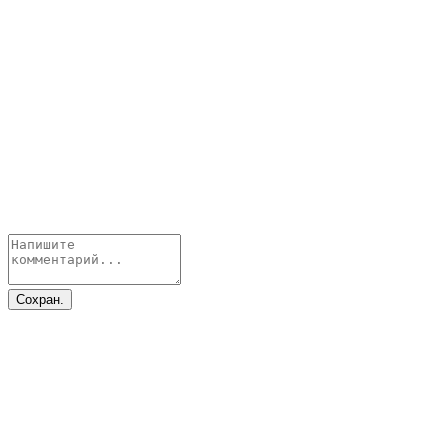
Сохран.