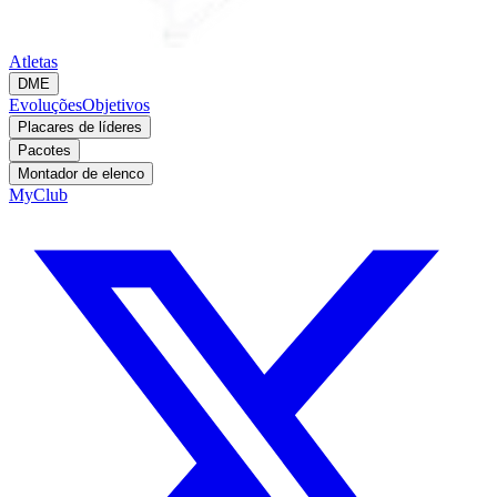
Atletas
DME
Evoluções
Objetivos
Placares de líderes
Pacotes
Montador de elenco
MyClub