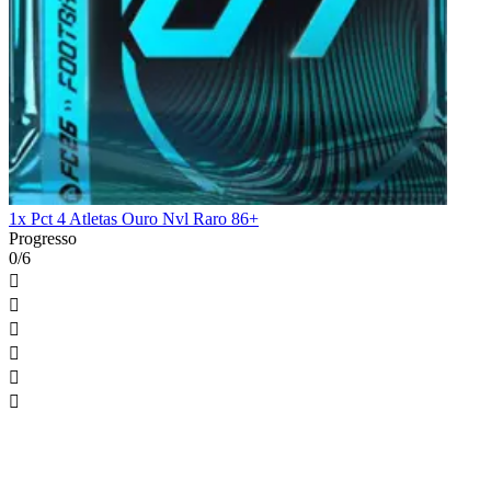
1x Pct 4 Atletas Ouro Nvl Raro 86+
Progresso
0/6





