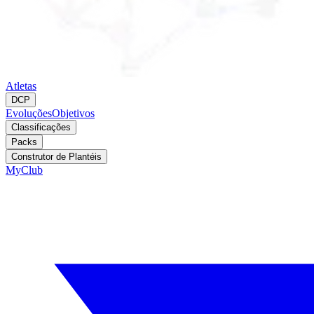
Atletas
DCP
Evoluções
Objetivos
Classificações
Packs
Construtor de Plantéis
MyClub