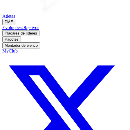
Atletas
DME
Evoluções
Objetivos
Placares de líderes
Pacotes
Montador de elenco
MyClub