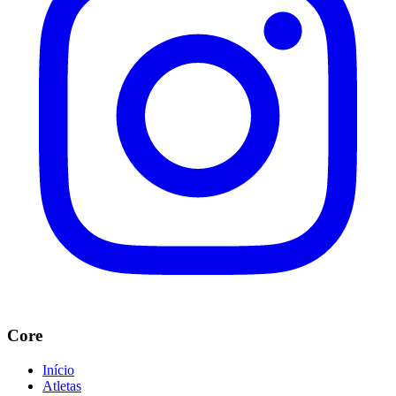
Core
Início
Atletas