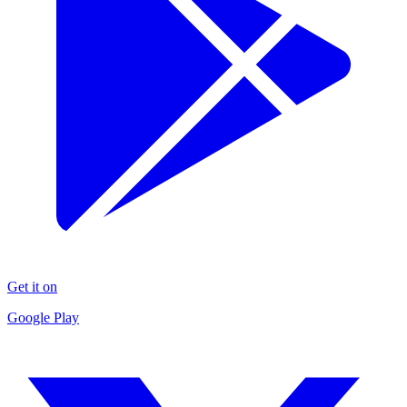
Get it on
Google Play