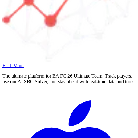
FUT Mind
The ultimate platform for EA FC
26
Ultimate Team. Track players,
use our AI SBC Solver, and stay ahead with real-time data and tools.