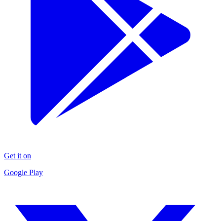
Get it on
Google Play