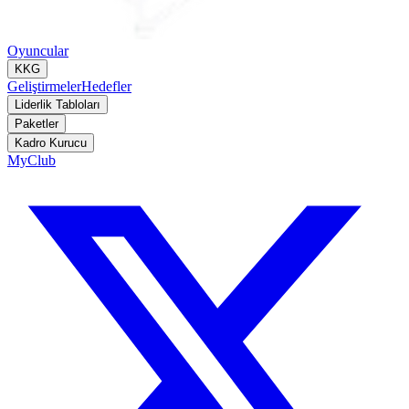
Oyuncular
KKG
Geliştirmeler
Hedefler
Liderlik Tabloları
Paketler
Kadro Kurucu
MyClub