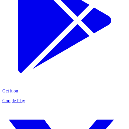
Get it on
Google Play