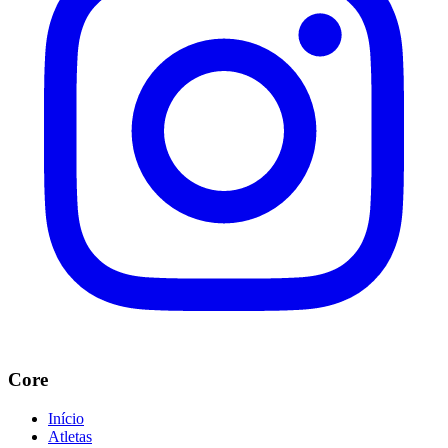
Core
Início
Atletas