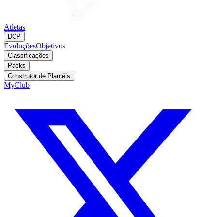
Atletas
DCP
Evoluções
Objetivos
Classificações
Packs
Construtor de Plantéis
MyClub