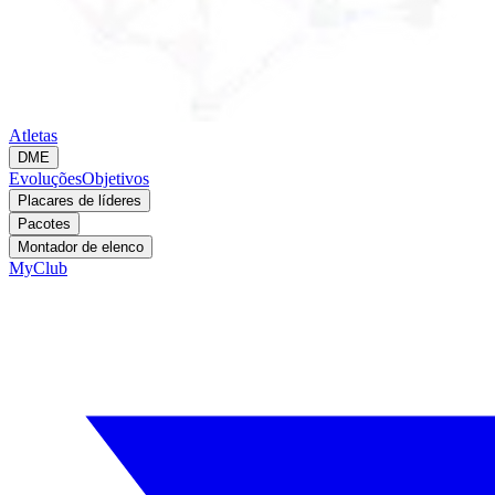
Atletas
DME
Evoluções
Objetivos
Placares de líderes
Pacotes
Montador de elenco
MyClub