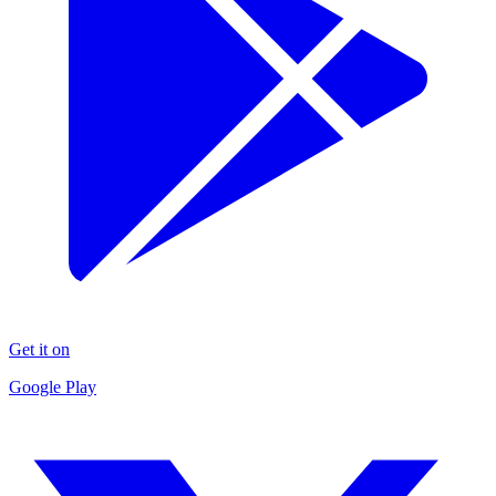
Get it on
Google Play