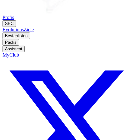
Profis
SBC
Evolutions
Ziele
Bestenlisten
Packs
Assistent
MyClub