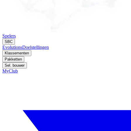
Spelers
SBC
Evolutions
Doelstellingen
Klassementen
Pakketten
Sel. bouwer
MyClub