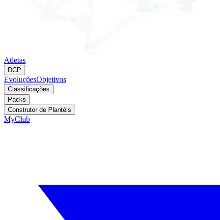
Atletas
DCP
Evoluções
Objetivos
Classificações
Packs
Construtor de Plantéis
MyClub