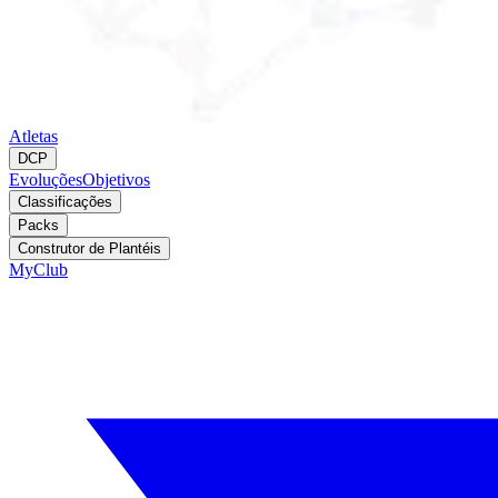
Atletas
DCP
Evoluções
Objetivos
Classificações
Packs
Construtor de Plantéis
MyClub