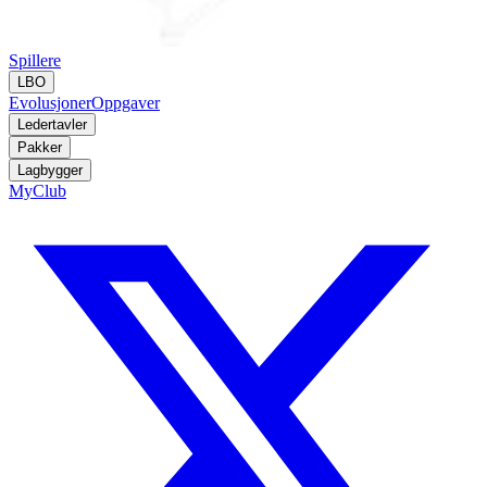
Spillere
LBO
Evolusjoner
Oppgaver
Ledertavler
Pakker
Lagbygger
MyClub