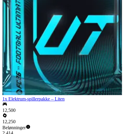
1x Elektrum-spillerpakke – Liten
12,500
12,250
Belønninger
2,414