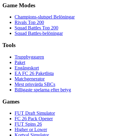
Game Modes
Champions-slutspel Belöningar
Rivals Top 200
Squad Battles Top 200
Squad Battles-belöningar
Tools
Truppbyggaren
Paket
Engångskort
EA FC 26 Paketlista
Matchgenerator
Mest prisvärda SBCs
Billigaste spelarna efter betyg
Games
FUT Draft Simulator
FC 26 Pack Opener
FUT Spins 26
Higher or Lower
Kortval Simulator