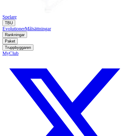
Spelare
TBU
Evolutioner
Målsättningar
Rankningar
Paket
Truppbyggaren
MyClub