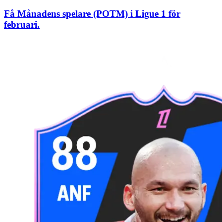
Få Månadens spelare (POTM) i Ligue 1 för
februari.