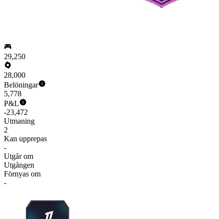
29,250
28,000
Belöningar
5,778
P&L
-23,472
Utmaning
2
Kan upprepas
-
Utgår om
Utgången
Förnyas om
-