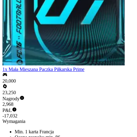
1x Mała Mieszana Paczka Piłkarska Prime
20,000
23,250
Nagrody
2,968
P&L
-17,032
Wymagania
Min. 1 karta Francja