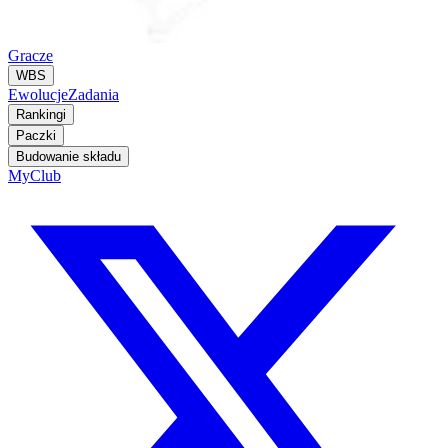
Gracze
WBS
Ewolucje
Zadania
Rankingi
Paczki
Budowanie składu
MyClub