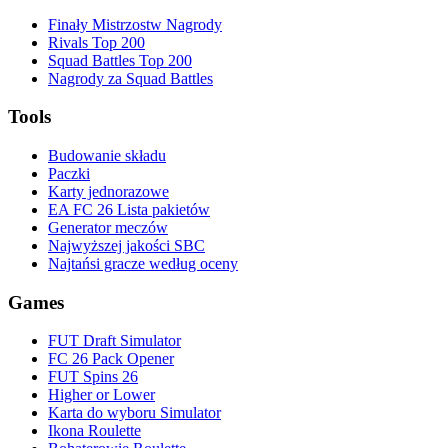
Finały Mistrzostw Nagrody
Rivals Top 200
Squad Battles Top 200
Nagrody za Squad Battles
Tools
Budowanie składu
Paczki
Karty jednorazowe
EA FC 26 Lista pakietów
Generator meczów
Najwyższej jakości SBC
Najtańsi gracze według oceny
Games
FUT Draft Simulator
FC 26 Pack Opener
FUT Spins 26
Higher or Lower
Karta do wyboru Simulator
Ikona Roulette