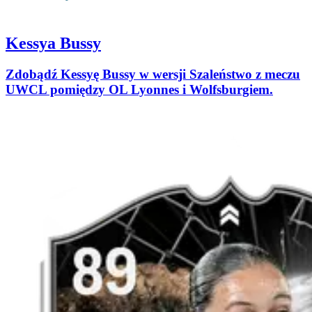
Kessya Bussy
Zdobądź Kessyę Bussy w wersji Szaleństwo z meczu
UWCL pomiędzy OL Lyonnes i Wolfsburgiem.