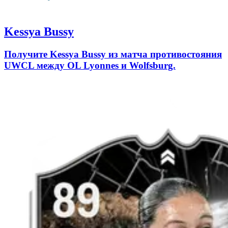
Kessya Bussy
Получите Kessya Bussy из матча противостояния
UWCL между OL Lyonnes и Wolfsburg.