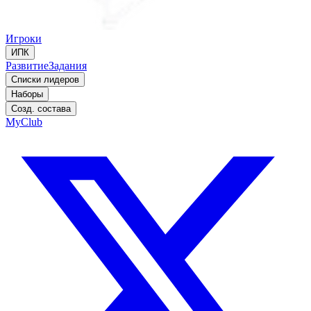
Игроки
ИПК
Развитие
Задания
Списки лидеров
Наборы
Созд. состава
MyClub