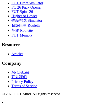
FUT Draft Simulator
FC 26 Pack Opener
FUT Spins 26
Higher or Lower
物品挑选 Simulator
超级巨星 Roulette
英雄 Roulette
FUT Memory
Resources
Articles
Company
MyClub.gg
联系我们
Privacy Policy
Terms of Service
©
2026
FUT Mind. All rights reserved.
•