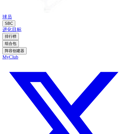
球员
SBC
进化
目标
排行榜
组合包
阵容创建器
MyClub