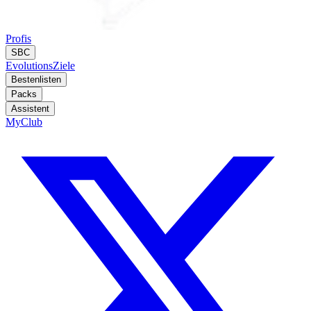
Profis
SBC
Evolutions
Ziele
Bestenlisten
Packs
Assistent
MyClub