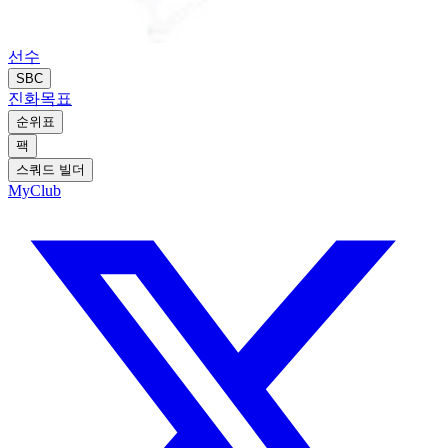
선수
SBC
진화
목표
순위표
팩
스쿼드 빌더
MyClub