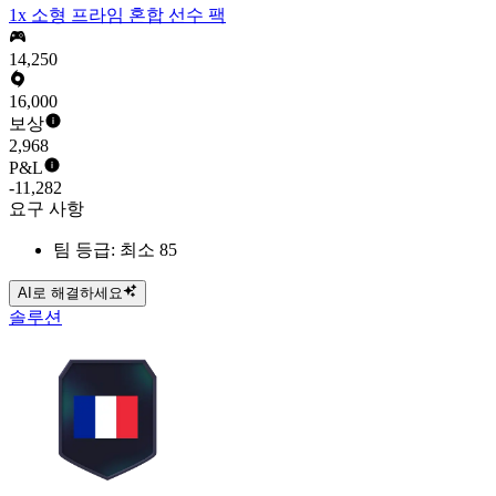
1x 소형 프라임 혼합 선수 팩
14,250
16,000
보상
2,968
P&L
-11,282
요구 사항
팀 등급: 최소 85
AI로 해결하세요
솔루션