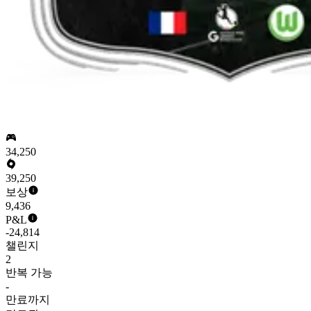
34,250
39,250
보상
9,436
P&L
-24,814
챌린지
2
반복 가능
-
만료까지