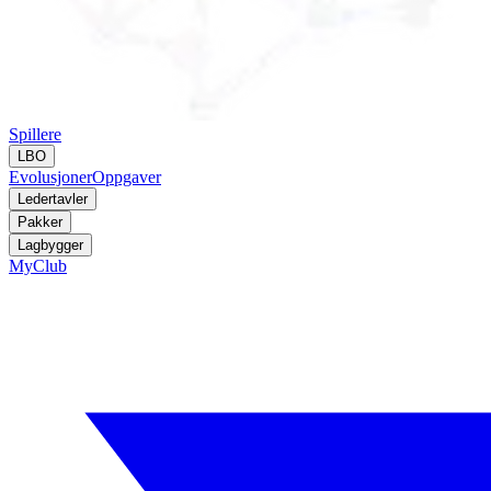
Spillere
LBO
Evolusjoner
Oppgaver
Ledertavler
Pakker
Lagbygger
MyClub