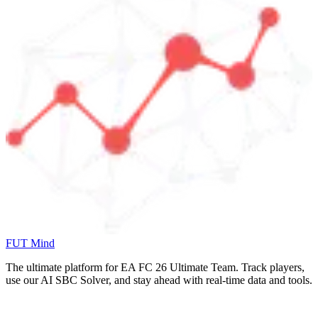
FUT Mind
The ultimate platform for EA FC
26
Ultimate Team. Track players,
use our AI SBC Solver, and stay ahead with real-time data and tools.