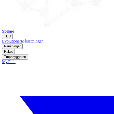
Spelare
TBU
Evolutioner
Målsättningar
Rankningar
Paket
Truppbyggaren
MyClub