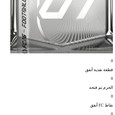
0
قطعة نقدية
أنفق
0
الحزم
تم فتحه
0
نقاط FC
أنفق
0