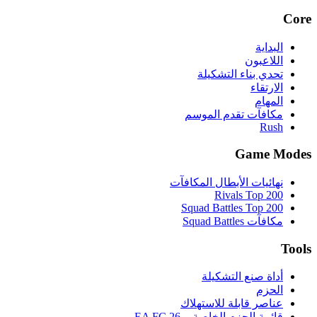
Core
البداية
اللاعبون
تحدي بناء التشكيلة
الارتقاء
المهام
مكافآت تقدم الموسم
Rush
Game Modes
نهائيات الأبطال المكافآت
Rivals Top 200
Squad Battles Top 200
مكافآت Squad Battles
Tools
أداة صنع التشكيلة
الحزم
عناصر قابلة للاستهلاك
قائمة الحزم الخاصة بـ EA FC 26