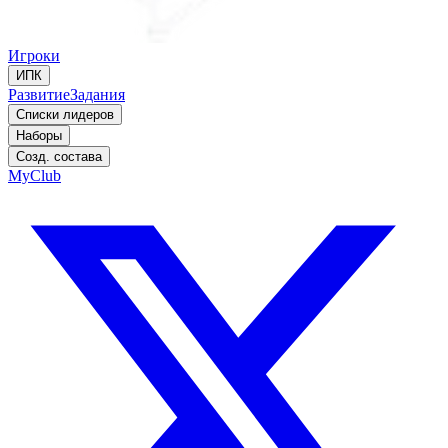
Игроки
ИПК
Развитие
Задания
Списки лидеров
Наборы
Созд. состава
MyClub